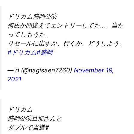
ドリカム盛岡公演
何故か間違えてエントリーしてた…。当た
ってしもうた。
リセールに出すか、行くか、どうしよう。
#ドリカム
#盛岡
— ri (@nagisaen7260)
November 19,
2021
ドリカム
盛岡公演旦那さんと
ダブルで当選❣️