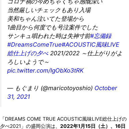
コロナ禍の今めちゃくちゃ感慨深い
当然厳しいチェックもあり入場
美和ちゃん泣いてた登場から
1曲目から何度でも号泣案件でした
サンキュ唄われた時は失神寸前
#忘備録
#DreamsComeTrue
#ACOUSTIC風味LIVE
総仕上げの夕べ
2021/2022 ～仕上がりがよ
ろしいようで～
pic.twitter.com/IgObXo3tRK
— もぐまり (@maricotoyoshio)
October
31, 2021
「DREAMS COME TRUE ACOUSTIC風味LIVE総仕上げの
夕べ2021」の盛岡公演は、
2022年1月15日（土）、16日