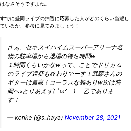
はなさそうですよね。
すでに盛岡ライブの抽選に応募した人がどのくらい当選し
ているか、参考に見てみましょう！
さぁ、セキスイハイムスーパーアリーナ名
物の駐車場から退場の待ち時間w
１時間くらいかなwって、ことでドリカム
のライブ遠征も終わりでーす！武藤さんの
ギターは最高！コーラスな難ありw次は盛
岡へ♪とりあえず( ﾟω^ )ゝ 乙でありま
す！
— konke (@s_haya)
November 28, 2021