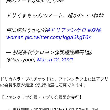
典のノートが届いたっ❗️🐸
ドリくまちゃんのノート、超かわいいね😍
何に使おうかな😊
#ドリファンケロ
#双極
woman
pic.twitter.com/1qgA3kgT6x
— 杉尾香代(ケロヨン@双極性障害1型)
(@keloyoon)
March 12, 2021
ドリカムライブのチケットは、ファンクラブまたはアプリ
の会員限定が最速で先行抽選に応募できます。
【ファンクラブ会員・アプリ会員限定先行】
申込期間：2021年7月22日(木)13:00〜8月1日