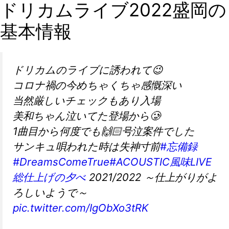
ドリカムライブ2022盛岡の
基本情報
ドリカムのライブに誘われて😉
コロナ禍の今めちゃくちゃ感慨深い
当然厳しいチェックもあり入場
美和ちゃん泣いてた登場から🥲
1曲目から何度でも🙌🏻号泣案件でした
サンキュ唄われた時は失神寸前
#忘備録
#DreamsComeTrue
#ACOUSTIC風味LIVE
総仕上げの夕べ
2021/2022 ～仕上がりがよ
ろしいようで～
pic.twitter.com/IgObXo3tRK