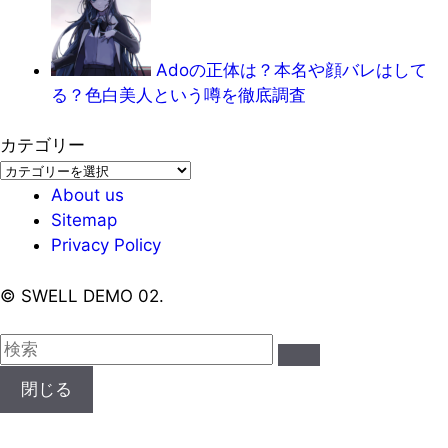
Adoの正体は？本名や顔バレはして
る？色白美人という噂を徹底調査
カテゴリー
カ
テ
About us
ゴ
Sitemap
リ
Privacy Policy
ー
©
SWELL DEMO 02.
閉じる