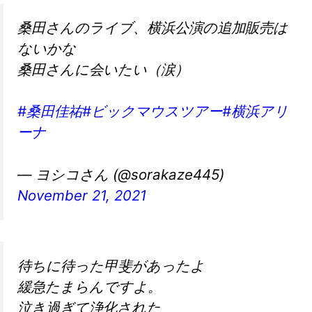
桑田さんのライブ、横浜公演の追加販売は
ないかな
桑田さんに会いたい（涙）
#桑田佳祐
#ビックマウスツアー
#横浜アリ
ーナ
— ヨシコさん (@sorakaze445)
November 21, 2021
待ちに待った甲斐があったよ
緩急たまらんですよ。
泣き過ぎて浄化された