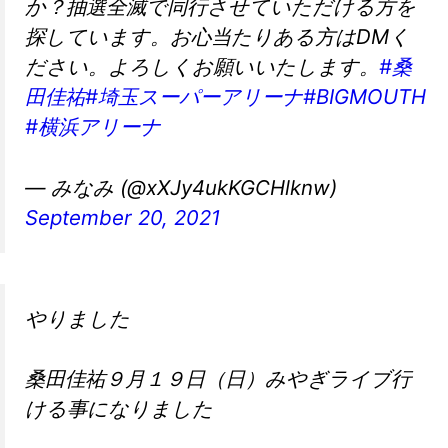
か？抽選全滅で同行させていただける方を
探しています。お心当たりある方はDMく
ださい。よろしくお願いいたします。
#桑
田佳祐
#埼玉スーパーアリーナ
#BIGMOUTH
#横浜アリーナ
— みなみ (@xXJy4ukKGCHlknw)
September 20, 2021
やりました
桑田佳祐９月１９日（日）みやぎライブ行
ける事になりました