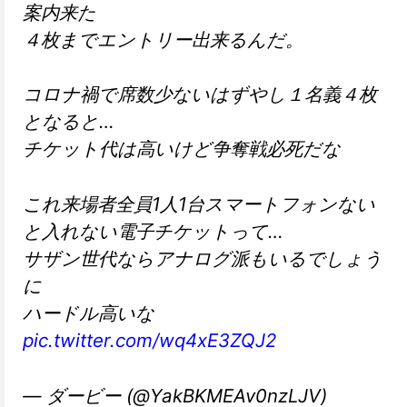
案内来た
４枚までエントリー出来るんだ。
コロナ禍で席数少ないはずやし１名義４枚
となると…
チケット代は高いけど争奪戦必死だな
これ来場者全員1人1台スマートフォンない
と入れない電子チケットって…
サザン世代ならアナログ派もいるでしょう
に
ハードル高いな
pic.twitter.com/wq4xE3ZQJ2
— ダービー (@YakBKMEAv0nzLJV)