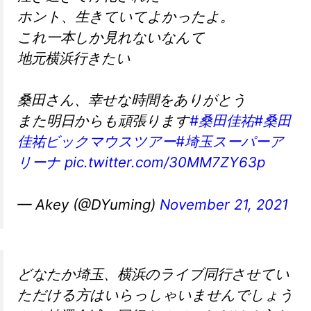
ホント、生きていてよかったよ。
これ一本しか見れないなんて
地元横浜行きたい
桑田さん、幸せな時間をありがとう
また明日からも頑張ります
#桑田佳祐
#桑田
佳祐ビックマウスツアー
#埼玉スーパーア
リーナ
pic.twitter.com/30MM7ZY63p
— Akey (@DYuming)
November 21, 2021
どなたか埼玉、横浜のライブ同行させてい
ただける方はいらっしゃいませんでしょう