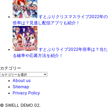
すとぷりクリスマスライブ2022年の
倍率は？見逃し配信アプリも紹介！
すとぷりライブ2022年倍率は？当た
る確率や応募方法を紹介！
カテゴリー
カ
テ
About us
ゴ
Sitemap
リ
Privacy Policy
ー
©
SWELL DEMO 02.