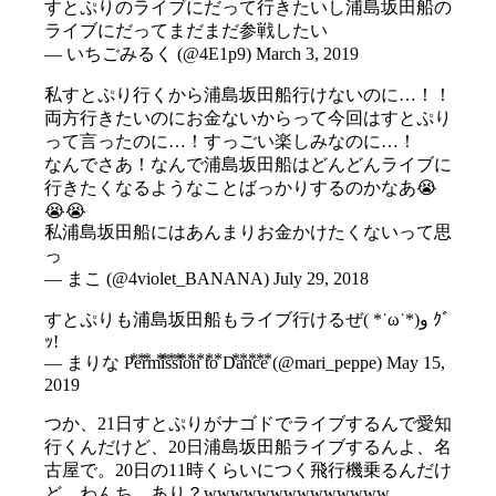
すとぷりのライブにだって行きたいし浦島坂田船の
ライブにだってまだまだ参戦したい
— いちごみるく (@4E1p9)
March 3, 2019
私すとぷり行くから浦島坂田船行けないのに…！！
両方行きたいのにお金ないからって今回はすとぷり
って言ったのに…！すっごい楽しみなのに…！
なんでさあ！なんで浦島坂田船はどんどんライブに
行きたくなるようなことばっかりするのかなあ😭
😭😭
私浦島坂田船にはあんまりお金かけたくないって思
っ
— まこ (@4violet_BANANA)
July 29, 2018
すとぷりも浦島坂田船もライブ行けるぜ( *˙ω˙*)و ｸﾞ
ｯ!
— まりな P⃰e⃰r⃰m⃰i⃰s⃰s⃰i⃰o⃰n⃰ t⃰o⃰ D⃰a⃰n⃰c⃰e⃰ (@mari_peppe)
May 15,
2019
つか、21日すとぷりがナゴドでライブするんで愛知
行くんだけど、20日浦島坂田船ライブするんよ、名
古屋で。20日の11時くらいにつく飛行機乗るんだけ
ど、わんち、あり？wwwwwwwwwwwwww