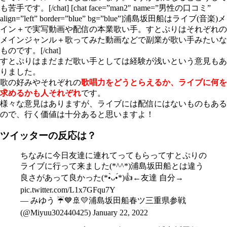
も苦手です。[/chat] [chat face=”man2″ name=”男性の口コミ”
align=”left” border=”blue” bg=”blue”]浦島坂田船はライブ(音楽)メ
イン＋で実写動画や配信の本業歌い手。すとぷりはそれぞれの
メインジャンル＋歌ってみた動画などで副業が歌い手みたいな
ものです。[/chat]
すとぷりはまだまだ歌い手としては経験が浅いという意見もあ
りました。
歌の好みやそれぞれの
歌唱力をどうとらえるか、ライブに何を
求めるかも人それぞれ
です。
様々な意見はありますが、ライブには配信にはないものもある
ので、行く価値は十分あると思いますよ！
ツイッターの反応は？
ちなみに今日友達に連れてってもらってすとぷりの
ライブに行って来ました(*^^*)浦島坂田船とは違う
良さがあって良かった(*•̀ᴗ•́*)👍←友達 自分→
pic.twitter.com/L1x7GFqu7Y
— みゆう ☔💙🚢💛浦島坂田船春ツ三重県参戦
(@Miyuu302440425)
January 22, 2022