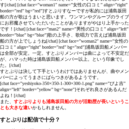
す[/chat] [chat face=”woman1″ name=”女性の口コミ” align=”right”
border=”red” bg=”red”]すとぷりすなーですが私的には浦島坂田
船の方が歌はうまいと思います。ワンマンやグループのライブ
にお邪魔させていただいたことがありますがやはり上手かった
です！[/chat] [chat face=”man2″ name=”男性の口コミ” align=”left”
border=”blue” bg=”blue”]歌の上手さ、歌唱力で言えば浦島坂田
船の方が上でしょうね[/chat] [chat face=”woman2″ name=”女性の
口コミ” align=”right” border=”red” bg=”red”]浦島坂田船メンバー
は全部が安定。一定。すとぷりメンバーは曲によって不安定だ
が、ハマった時は浦島坂田船メンバー以上。という印象でし
た。[/chat]
すとぷりは決して下手というわけではありませんが、曲やメン
バーによってうまさにばらつきがあるようです。
[chat face=”yeshiyoko-350×350-1-300×300-1.png” name=”ぴよ吉”
align=”left” border=”yellow” bg=”none”]それぞれ良さがあるんだ
よね！[/chat]
また、
すとぷりよりも浦島坂田船の方が活動歴が長いというこ
とも大きな違い
かもしれません。
すとぷりは配信で十分？