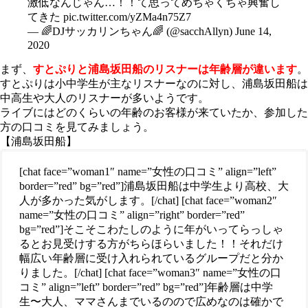
激低なんじゃん…！！て思ってめちゃくちゃ興奮し
てきた
pic.twitter.com/yZMa4n75Z7
— 🌈DJサッカリンちゃん🌈 (@sacchAllyn)
June 14,
2020
まず、
すとぷりと浦島坂田船のリスナーは年齢層が違います
。
すとぷりは小中学生が主なリスナーなのに対し、浦島坂田船は
中高生や大人のリスナーが多いようです。
ライブにはどのくらいの年齢のお客様が来ていたか、参加した
方の口コミを見てみましょう。
【浦島坂田船】
[chat face=”woman1″ name=”女性の口コミ” align=”left”
border=”red” bg=”red”]浦島坂田船は中学生より高校、大
人が多かった気がします。[/chat] [chat face=”woman2″
name=”女性の口コミ” align=”right” border=”red”
bg=”red”]そこそこわたしのように年がいってらっしゃ
るとお見受けする方がちらほらいました！！それだけ
幅広い年齢層に受け入れられているグループだと分か
りました。[/chat] [chat face=”woman3″ name=”女性の口
コミ” align=”left” border=”red” bg=”red”]年齢層は中学
生〜大人、ママさんまでいるのので広めなのは確かで