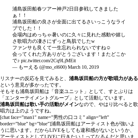
浦島坂田船春ツアー神戸2日目参戦してきました
ぁ！！
浦島坂田船の良さが全面に出てるさいっこうなライ
ブでした！！
会場内はめっちゃ暑いのに久々に見れた感動や嬉し
さ歌唱力の凄さにずっと鳥肌でしたw
ファンサも良くて一生忘れられないですね☺️
会ってくれた方ありがとうございます！またどこか
で♪
pic.twitter.com/2Cq9LjMEit
— もーえる (@mo_el600)
March 10, 2019
リスナーの反応を見てみると、
浦島坂田船の方が歌唱力がある
という意見が多かったです。
そもそも浦島坂田船は「音楽ユニット」として、すとぷりは
「エンターテイメントグループ」として活動しています。
浦島坂田船は歌い手の活動がメイン
なので、やはり比べると歌
唱力は上のようですね。
[chat face=”man1″ name=”男性の口コミ” align=”left”
border=”blue” bg=”blue”]浦島坂田船はアーティスト色が強いよ
うに思います。だからLIVEをしても違和感がないというか、
アーティストとしてLIVEに行きたい！ってなるんだと思いま