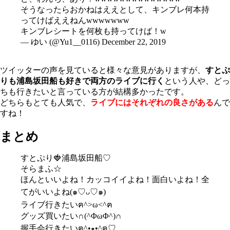
そうなったらおかねはええとして、キンブレ何本持
ってけばええねんwwwwwww
キンブレシートを何枚も持ってけば！w
— ゆい (@Yu1__0116)
December 22, 2019
ツイッターの声を見ていると様々な意見がありますが、
すとぷ
りも浦島坂田船も好きで両方のライブに行く
という人や、どっ
ちも行きたいと言っている方が結構多かったです。
どちらもとても人気で、
ライブにはそれぞれの良さがある
んで
すね！
まとめ
すとぷり🍓浦島坂田船♡
そらまふ☆
ほんといいよね！カッコイイよね！面白いよね！全
てがいいよね(๑♡ᴗ♡๑)
ライブ行きたいฅ^>ω<^ฅ
グッズ買いたい∩(^ΦωΦ^)∩
握手会行きたいฅ^•ﻌ•^ฅ♡