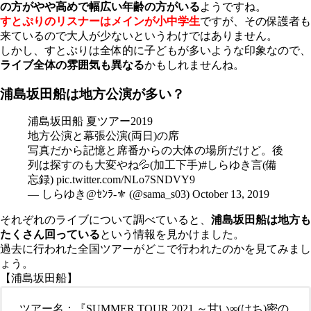
の方がやや高めで幅広い年齢の方がいる
ようですね。
すとぷりのリスナーはメインが小中学生
ですが、その保護者も
来ているので大人が少ないというわけではありません。
しかし、すとぷりは全体的に子どもが多いような印象なので、
ライブ全体の雰囲気も異なる
かもしれませんね。
浦島坂田船は地方公演が多い？
浦島坂田船 夏ツアー2019
地方公演と幕張公演(両日)の席
写真だから記憶と席番からの大体の場所だけど。後
列は探すのも大変やね💦(加工下手)
#しらゆき言
(備
忘録)
pic.twitter.com/NLo7SNDVY9
— しらゆき@ｾﾝﾗ-⚜️ (@sama_s03)
October 13, 2019
それぞれのライブについて調べていると、
浦島坂田船は地方も
たくさん回っている
という情報を見かけました。
過去に行われた全国ツアーがどこで行われたのかを見てみまし
ょう。
【浦島坂田船】
ツアー名：『SUMMER TOUR 2021 ～甘い∞(はち)密の