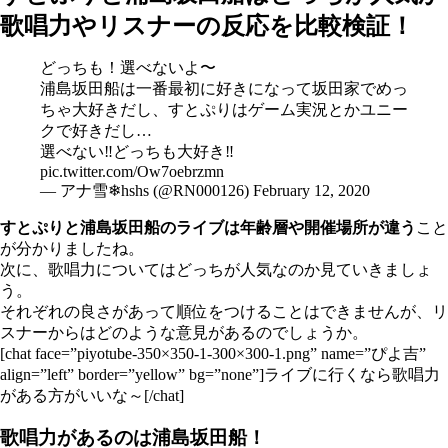
歌唱力やリスナーの反応を比較検証！
どっちも！選べないよ〜
浦島坂田船は一番最初に好きになって坂田家でめっ
ちゃ大好きだし、すとぷりはゲーム実況とかユニー
クで好きだし…
選べない‼️どっちも大好き‼️
pic.twitter.com/Ow7oebrzmn
— アナ雪❄hshs (@RN000126)
February 12, 2020
すとぷりと浦島坂田船のライブは年齢層や開催場所が違う
こと
が分かりましたね。
次に、歌唱力についてはどっちが人気なのか見ていきましょ
う。
それぞれの良さがあって順位をつけることはできませんが、リ
スナーからはどのような意見があるのでしょうか。
[chat face=”piyotube-350×350-1-300×300-1.png” name=”ぴよ吉”
align=”left” border=”yellow” bg=”none”]ライブに行くなら歌唱力
がある方がいいな～[/chat]
歌唱力があるのは浦島坂田船！