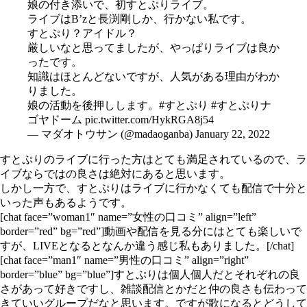
娘の付き添いで、初すとぷりライブ。
ライブはB’zと長渕剛しか、行かない私です。
すとぷり？アイドル？
厳しいなと思ってましたが、やっぱりライブは良か
ったです。
知識はほとんどないですが、人気がある理由がわか
りました。
娘の活動を後押しします。
#すとぷり
#すとぷりナ
ゴヤドーム
pic.twitter.com/HykRGA8j54
— マダオトウサン (@madaoganba)
January 22, 2022
すとぷりのライブに行った方はとても満足されているので、ラ
イブならではの良さは絶対にあると思います。
しかし一方で、すとぷりはライブに行かなくても配信で十分と
いった声もあるようです。
[chat face=”woman1″ name=”女性の口コミ” align=”left”
border=”red” bg=”red”]動画や配信を見る分にはとても楽しいで
すが、LIVEとなるとなんか違う感じ私もありました。[/chat]
[chat face=”man1″ name=”男性の口コミ” align=”right”
border=”blue” bg=”blue”]すとぷりは個人個人だとそれぞれの良
さがあって好きですし、雑談配信とかだと仲の良さも伝わって
きていいグループだなと思います。ですが歌になるとどうして