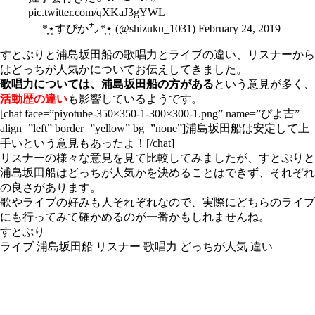
pic.twitter.com/qXKaJ3gYWL
— *̣̩⋆̩すぴか㌨*̣̩⋆̩ (@shizuku_1031)
February 24, 2019
すとぷりと浦島坂田船の歌唱力とライブの違い、リスナーから
はどっちが人気かについてお伝えしてきました。
歌唱力については、浦島坂田船の方がある
という意見が多く、
活動歴の違い
も影響しているようです。
[chat face=”piyotube-350×350-1-300×300-1.png” name=”ぴよ吉”
align=”left” border=”yellow” bg=”none”]浦島坂田船は安定して上
手いという意見もあったよ！[/chat]
リスナーの様々な意見を見て比較してみましたが、すとぷりと
浦島坂田船はどっちが人気かを決めることはできず、それぞれ
の良さがあります。
歌やライブの好みも人それぞれなので、実際にどちらのライブ
にも行ってみて確かめるのが一番かもしれませんね。
すとぷり
ライブ
浦島坂田船
リスナー
歌唱力
どっちが人気
違い