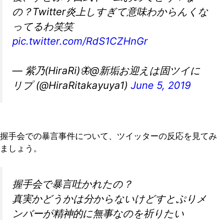
の？Twitter炎上しすぎて意味わからんくな
ってるわ笑笑
pic.twitter.com/RdS1CZHnGr
— 紫乃(HiraRi)🦋@新垢お迎えは固ツイに
リプ (@HiraRitakayuya1)
June 5, 2019
握手会での暴言事件について、ツイッターの反応を見てみ
ましょう。
握手会で暴言吐かれたの？
真実かどうかは分からないけどすとぷりメ
ンバーが精神的に無事なのを祈りたい