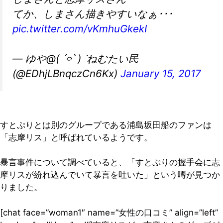
てか、しまさん描きやすいなぁ･･･
pic.twitter.com/vKmhuGkekI
— ゆや@( ˊ࿁ˋ ) ᐝねむたい民
(@EDhjLBnqczCn6Kx)
January 15, 2017
すとぷりとは別のグループである浦島坂田船のファンは
「志摩リス」と呼ばれているようです。
暴言事件について調べていると、「すとぷりの握手会に志
摩リスが紛れ込んでいて暴言を吐いた」という噂が見つか
りました。
[chat face=”woman1″ name=”女性の口コミ” align=”left”