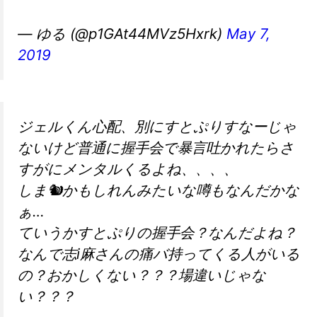
— ゆる (@p1GAt44MVz5Hxrk)
May 7,
2019
ジェルくん心配、別にすとぷりすなーじゃ
ないけど普通に握手会で暴言吐かれたらさ
すがにメンタルくるよね、、、、
しま🐿かもしれんみたいな噂もなんだかな
ぁ…
ていうかすとぷりの握手会？なんだよね？
なんで志i麻さんの痛バ持ってくる人がいる
の？おかしくない？？？場違いじゃな
い？？？