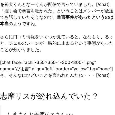
を莉犬くんとなーくんが配信で言っていました。[/chat]
「握手会で暴言を吐かれた」ということはメンバーが放送
でも話していたそうなので、
暴言事件があったというのは
本当
のようですね。
さらに口コミ情報をいくつか見ていると、ななもり、るぅ
と、ジェルのレーンが一時的に止まるという事態があった
ことが分かりました。
[chat face=”achii-350×350-1-300×300-1.png”
name=”ぴよ吉” align=”left” border=”yellow” bg=”none”]
そ、そんなにひどいことを言われたんだね・・・[/chat]
志摩リスが紛れ込んでいた？
しまさんと志摩リスさん･･･