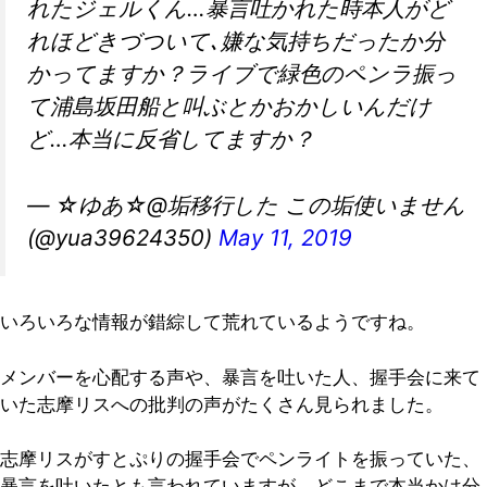
れたジェルくん…暴言吐かれた時本人がど
れほどきづついて､嫌な気持ちだったか分
かってますか？ライブで緑色のペンラ振っ
て浦島坂田船と叫ぶとかおかしいんだけ
ど…本当に反省してますか？
— ☆ゆあ☆@垢移行した この垢使いません
(@yua39624350)
May 11, 2019
いろいろな情報が錯綜して荒れているようですね。
メンバーを心配する声や、暴言を吐いた人、握手会に来て
いた志摩リスへの批判の声がたくさん見られました。
志摩リスがすとぷりの握手会でペンライトを振っていた、
暴言を吐いたとも言われていますが、どこまで本当かは分