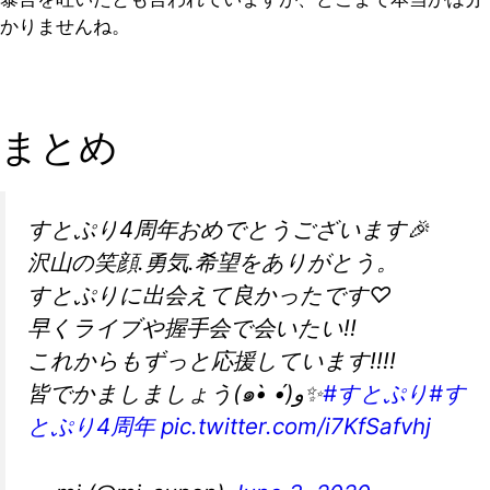
かりませんね。
まとめ
すとぷり4周年おめでとうございます🎉
沢山の笑顔.勇気.希望をありがとう。
すとぷりに出会えて良かったです♡
早くライブや握手会で会いたい!!
これからもずっと応援しています!!!!
皆でかましましょう(๑•̀ •́)و✨
#すとぷり
#す
とぷり4周年
pic.twitter.com/i7KfSafvhj