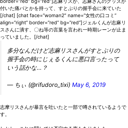
border=”red” bg=”red”]志麻リスが、志麻さんのグッズが
付いた痛バとかを持って、すとぷりの握手会に来ていた
[/chat] [chat face=”woman2″ name=”女性の口コミ”
align=”right” border=”red” bg=”red”]ジェルくんが志麻リ
スさんに潰す、〇ね等の言葉を言われ一時期レーンが止ま
っていました。[/chat]
多分なんだけど志麻リスさんがすとぷりの
握手会の時にじぇるくんに悪口言ったって
いう話かな…？
— ちぃ (@rifudoro_tixi)
May 6, 2019
志摩リスさんが暴言を吐いたと一部で噂されているようで
す。