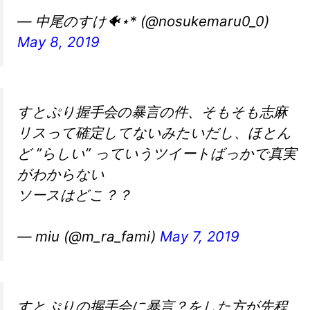
— 中尾のすけ🐠⋆* (@nosukemaru0_0)
May 8, 2019
すとぷり握手会の暴言の件、そもそも志麻
リスって確定してないみたいだし、ほとん
ど ”らしい” っていうツイートばっかで真実
がわからない
ソースはどこ？？
— miu (@m_ra_fami)
May 7, 2019
すとぷりの握手会に暴言？をした方が先程