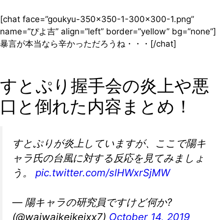
[chat face=”goukyu-350×350-1-300×300-1.png”
name=”ぴよ吉” align=”left” border=”yellow” bg=”none”]
暴言が本当なら辛かっただろうね・・・[/chat]
すとぷり握手会の炎上や悪
口と倒れた内容まとめ！
すとぷりが炎上していますが、ここで陽キ
ャラ氏の台風に対する反応を見てみましょ
う。
pic.twitter.com/slHWxrSjMW
— 陽キャラの研究員ですけど何か?
(@waiwaikeikeixx7)
October 14, 2019