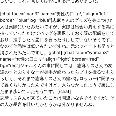
しかし、これに関しては否定する声もありました。
[chat face=”man3″ name=”男性の口コミ” align=”left”
border=”blue” bg=”blue”]志麻さんのグッズを身につけた
人は実際にいたみたいですが、実際は出会い厨をする為に
持っていっただけでバッグを裏返しておく等の配慮をして
おり、握手したり悪口を言ったりはしていないそうです。
なので信憑性は低いみたいですね。元のツイートも早々と
消されたみたいですし。[/chat] [chat face=”woman3″
name=”女性の口コミ” align=”right” border=”red”
bg=”red”]ジェルくんの事に関しては、志麻リスさんの友
達のすとぷりすなーが握手が終わったらプリを撮るつもり
らしく、それまで志麻リスさんの痛バはロッカーに閉まっ
て置くらしかったんですけど、入らなかったようで裏にし
たまま歩いていたそうです。[/chat]
志摩リスさんが来ていたことは間違いなさそうですが、そ
の人が暴言を吐いたかどうかは分かりませんね。