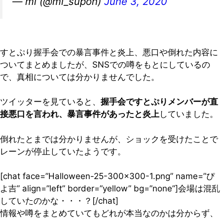
— mi (@mi_supon)
June 3, 2020
すとぷり握手会での暴言事件と炎上、悪口や倒れた内容に
ついてまとめましたが、SNSでの噂をもとにしているの
で、真相については分かりませんでした。
ツイッターを見ていると、
握手会ですとぷりメンバーが直
接悪口を言われ、暴言事件があったと炎上
していました。
倒れたとまでは分かりませんが、ショックを受けたことで
レーンが停止していたようです。
[chat face=”Halloween-25-300×300-1.png” name=”ぴ
よ吉” align=”left” border=”yellow” bg=”none”]会場は混乱
していたのかな・・・？[/chat]
情報や噂をまとめていてもどれが本当なのかは分からず、