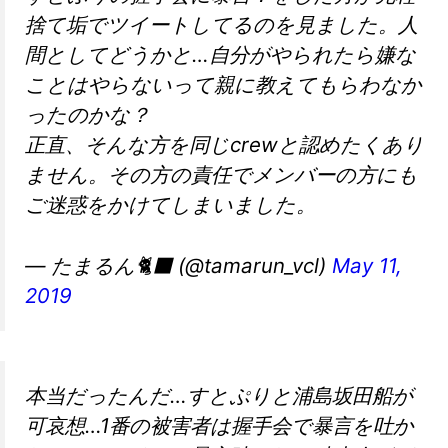
捨て垢でツイートしてるのを見ました。人
間としてどうかと…自分がやられたら嫌な
ことはやらないって親に教えてもらわなか
ったのかな？
正直、そんな方を同じcrewと認めたくあり
ません。その方の責任でメンバーの方にも
ご迷惑をかけてしまいました。
— たまるん🐈‍⬛ (@tamarun_vcl)
May 11,
2019
本当だったんだ…すとぷりと浦島坂田船が
可哀想…1番の被害者は握手会で暴言を吐か