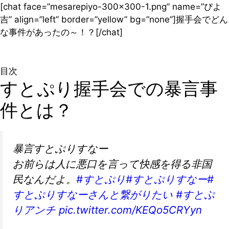
[chat face=”mesarepiyo-300×300-1.png” name=”ぴよ
吉” align=”left” border=”yellow” bg=”none”]握手会でどん
な事件があったの～！？[/chat]
目次
すとぷり握手会での暴言事
件とは？
暴言すとぷりすなー
お前らは人に悪口を言って快感を得る非国
民なんだよ。
#すとぷり
#すとぷりすなー
#
すとぷりすなーさんと繋がりたい
#すとぷ
りアンチ
pic.twitter.com/KEQo5CRYyn