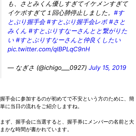
も、さとみくん優しすぎてイケメンすぎて
イケボすぎて１回心肺停止しました。
#す
とぷり握手会
#すとぷり握手会レポ
#さと
みくん
#すとぷりすなーさんとと繋がりた
い
#すとぷりすなーさんと仲良くしたい
pic.twitter.com/qlBPLqC9nH
— なぎさ (@ichigo___0927)
July 15, 2019
握手会に参加するのが初めてで不安という方のために、簡
単に当日の流れをご紹介しますね。
まず、握手会に当選すると、握手券にメンバーの名前と大
まかな時間が書かれています。