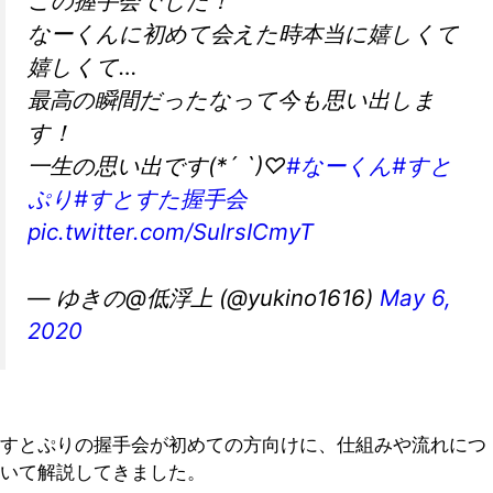
この握手会でした！
なーくんに初めて会えた時本当に嬉しくて
嬉しくて…
最高の瞬間だったなって今も思い出しま
す！
一生の思い出です(*´ `)♡
#なーくん
#すと
ぷり
#すとすた握手会
pic.twitter.com/SulrsICmyT
— ゆきの@低浮上 (@yukino1616)
May 6,
2020
すとぷりの握手会が初めての方向けに、仕組みや流れにつ
いて解説してきました。