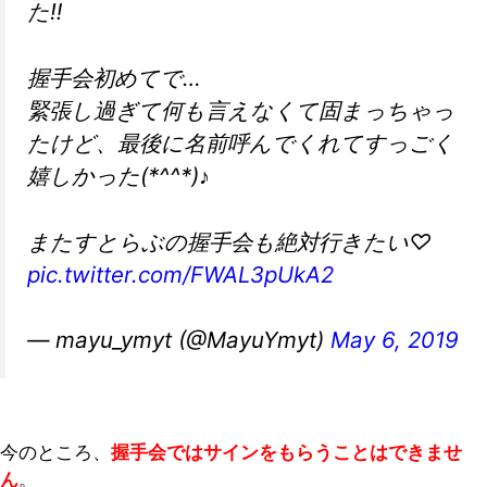
た‼︎
握手会初めてで…
緊張し過ぎて何も言えなくて固まっちゃっ
たけど、最後に名前呼んでくれてすっごく
嬉しかった(*^^*)♪
またすとらぶの握手会も絶対行きたい♡
pic.twitter.com/FWAL3pUkA2
— mayu_ymyt (@MayuYmyt)
May 6, 2019
今のところ、
握手会ではサインをもらうことはできませ
ん
。