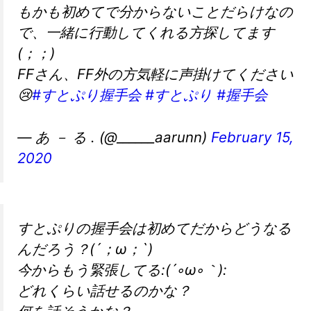
もかも初めてで分からないことだらけなの
で、一緒に行動してくれる方探してます
(；；)
FFさん、FF外の方気軽に声掛けてください
😢
#すとぷり握手会
#すとぷり
#握手会
— あ － る . (@______aarunn)
February 15,
2020
すとぷりの握手会は初めてだからどうなる
んだろう？(´；ω；`)
今からもう緊張してる:(´◦ω◦｀):
どれくらい話せるのかな？