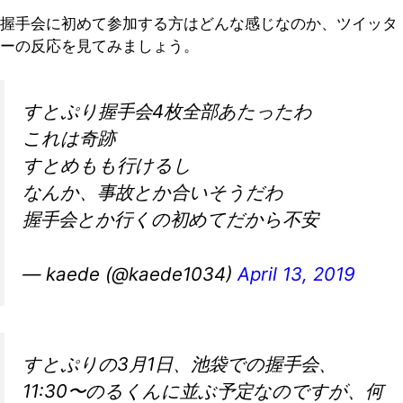
握手会に初めて参加する方はどんな感じなのか、ツイッタ
ーの反応を見てみましょう。
すとぷり握手会4枚全部あたったわ
これは奇跡
すとめもも行けるし
なんか、事故とか合いそうだわ
握手会とか行くの初めてだから不安
— kaede (@kaede1034)
April 13, 2019
すとぷりの3月1日、池袋での握手会、
11:30〜のるくんに並ぶ予定なのですが、何