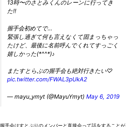
13時〜のさとみくんのレーンに行ってき
た‼︎
握手会初めてで…
緊張し過ぎて何も言えなくて固まっちゃっ
たけど、最後に名前呼んでくれてすっごく
嬉しかった(*^^*)♪
またすとらぶの握手会も絶対行きたい♡
pic.twitter.com/FWAL3pUkA2
— mayu_ymyt (@MayuYmyt)
May 6, 2019
握手会はすとぷりのメンバーと直接会って話をすることが