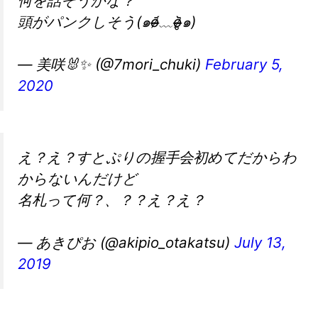
何を話そうかな？
頭がパンクしそう(๑o̴̶̷᷄﹏o̴̶̷̥᷅๑)
— 美咲🐰✨ (@7mori_chuki)
February 5,
2020
え？え？すとぷりの握手会初めてだからわ
からないんだけど
名札って何？、？？え？え？
— あきぴお (@akipio_otakatsu)
July 13,
2019