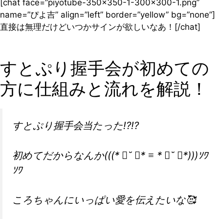
[chat face=”piyotube-350×350-1-300×300-1.png”
name=”ぴよ吉” align=”left” border=”yellow” bg=”none”]
直接は無理だけどいつかサインが欲しいなあ！[/chat]
すとぷり握手会が初めての
方に仕組みと流れを解説！
すとぷり握手会当たった!?!?
初めてだからなんか(((* ॑˘ ॑* ≡ * ॑˘ ॑*)))ｿﾜ
ｿﾜ
ころちゃんにいっぱい愛を伝えたいな🥰