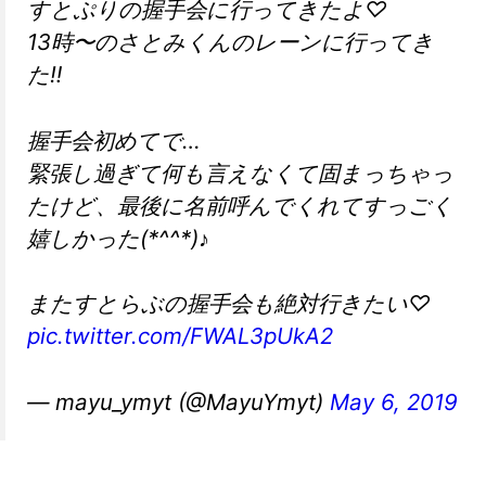
すとぷりの握手会に行ってきたよ♡
13時〜のさとみくんのレーンに行ってき
た‼︎
握手会初めてで…
緊張し過ぎて何も言えなくて固まっちゃっ
たけど、最後に名前呼んでくれてすっごく
嬉しかった(*^^*)♪
またすとらぶの握手会も絶対行きたい♡
pic.twitter.com/FWAL3pUkA2
— mayu_ymyt (@MayuYmyt)
May 6, 2019