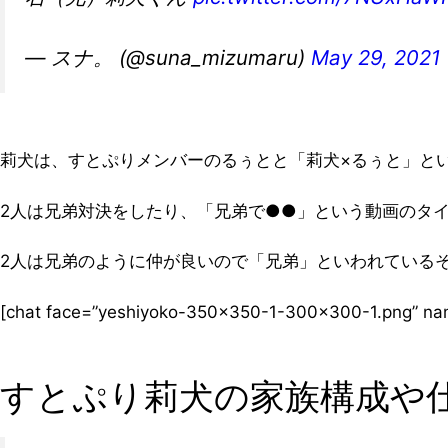
— スナ。 (@suna_mizumaru)
May 29, 2021
莉犬は、すとぷりメンバーのるぅとと「莉犬×るぅと」と
2人は兄弟対決をしたり、「兄弟で●●」という動画のタ
2人は兄弟のように仲が良いので「兄弟」といわれている
[chat face=”yeshiyoko-350×350-1-300×300-1.png”
すとぷり莉犬の家族構成や