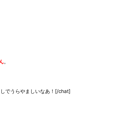
ん
。
one”]仲良しでうらやましいなあ！[/chat]