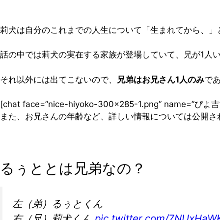
莉犬は自分のこれまでの人生について「生まれてから、」
話の中では莉犬の実在する家族が登場していて、兄が1人
それ以外には出てこないので、
兄弟はお兄さん1人のみ
で
[chat face=”nice-hiyoko-300×285-1.png” name=
また、お兄さんの年齢など、詳しい情報については公開さ
るぅととは兄弟なの？
左（弟）るぅとくん
右（兄）莉犬くん
pic.twitter.com/7NUxHa