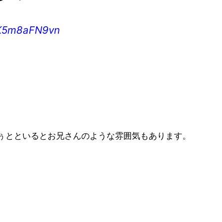
m/K5m8aFN9vn
ぅとといるとお兄さんのような雰囲気もあります。