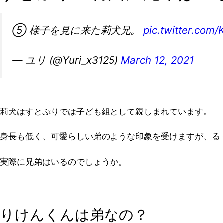
⑤ 様子を見に来た莉犬兄。
pic.twitter.co
— ユリ (@Yuri_x3125)
March 12, 2021
莉犬はすとぷりでは子ども組として親しまれています。
身長も低く、可愛らしい弟のような印象を受けますが、る
実際に兄弟はいるのでしょうか。
りけんくんは弟なの？