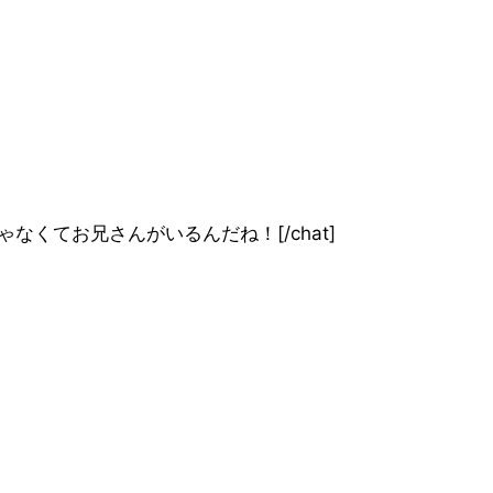
]リアルには弟じゃなくてお兄さんがいるんだね！[/chat]