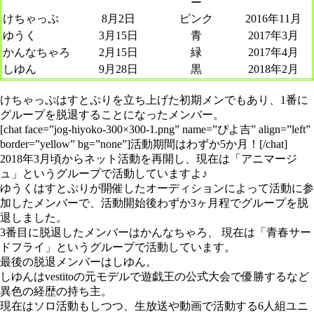
ー
けちゃっぷ
8月2日
ピンク
2016年11月
ゆうく
3月15日
青
2017年3月
かんなちゃろ
2月15日
緑
2017年4月
しゆん
9月28日
黒
2018年2月
けちゃっぷはすとぷりを立ち上げた初期メンでもあり、1番に
グループを脱退することになったメンバー。
[chat face=”jog-hiyoko-300×300-1.png” name=”ぴよ吉” align=”left”
border=”yellow” bg=”none”]活動期間はわずか5か月！[/chat]
2018年3月頃からネット活動を再開し、現在は「アニマージ
ュ」というグループで活動していますよ♪
ゆうくはすとぷりが開催したオーディションによって活動に参
加したメンバーで、活動開始後わずか3ヶ月程でグループを脱
退しました。
3番目に脱退したメンバーはかんなちゃろ、 現在は「青春サー
ドフライ」というグループで活動しています。
最後の脱退メンバーはしゆん。
しゆんはvestitoの元モデルで遊戯王の公式大会で優勝するなど
異色の経歴の持ち主。
現在はソロ活動もしつつ、生放送や動画で活動する6人組ユニ