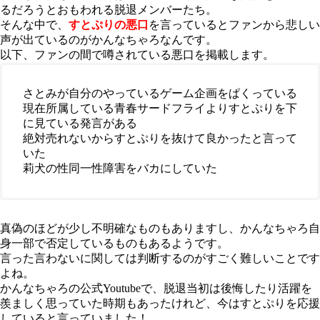
るだろうとおもわれる脱退メンバーたち。
そんな中で、
すとぷりの悪口
を言っているとファンから悲しい
声が出ているのがかんなちゃろなんです。
以下、ファンの間で噂されている悪口を掲載します。
さとみが自分のやっているゲーム企画をぱくっている
現在所属している青春サードフライよりすとぷりを下
に見ている発言がある
絶対売れないからすとぷりを抜けて良かったと言って
いた
莉犬の性同一性障害をバカにしていた
真偽のほどが少し不明確なものもありますし、かんなちゃろ自
身一部で否定しているものもあるようです。
言った言わないに関しては判断するのがすごく難しいことです
よね。
かんなちゃろの公式Youtubeで、脱退当初は後悔したり活躍を
羨ましく思っていた時期もあったけれど、今はすとぷりを応援
していると言っていました！