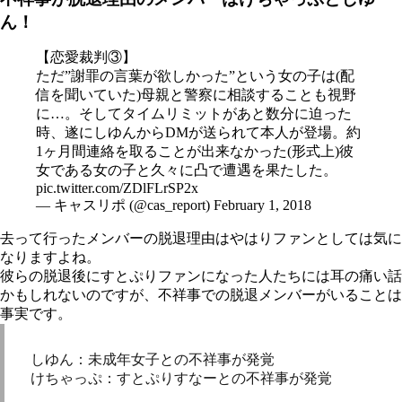
ん！
【恋愛裁判③】
ただ”謝罪の言葉が欲しかった”という女の子は(配
信を聞いていた)母親と警察に相談することも視野
に…。そしてタイムリミットがあと数分に迫った
時、遂にしゆんからDMが送られて本人が登場。約
1ヶ月間連絡を取ることが出来なかった(形式上)彼
女である女の子と久々に凸で遭遇を果たした。
pic.twitter.com/ZDlFLrSP2x
— キャスリポ (@cas_report)
February 1, 2018
去って行ったメンバーの脱退理由はやはりファンとしては気に
なりますよね。
彼らの脱退後にすとぷりファンになった人たちには耳の痛い話
かもしれないのですが、不祥事での脱退メンバーがいることは
事実です。
しゆん：未成年女子との不祥事が発覚
けちゃっぷ：すとぷりすなーとの不祥事が発覚