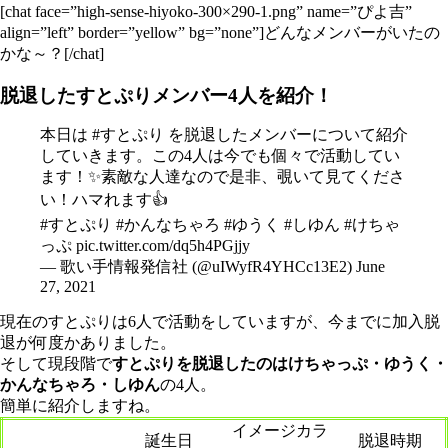
[chat face=”high-sense-hiyoko-300×290-1.png” name=”ぴよ吉”
align=”left” border=”yellow” bg=”none”]どんなメンバーがいたの
かな～？[/chat]
脱退したすとぷりメンバー4人を紹介！
本日は
#すとぷり
を脱退したメンバーについて紹介
していきます。この4人は今でも個々で活動してい
ます！✨素敵な人達なので是非、覗いて見てくださ
い！ハマれます👍
#すとぷり
#かんなちゃろ
#ゆうく
#しゆん
#けちゃ
っぷ
pic.twitter.com/dq5h4PGjjy
— 歌い手情報発信社 (@uIWyfR4YHCc13E2)
June
27, 2021
現在のすとぷりは6人で活動をしていますが、今までに加入脱
退が何度かありました。
そして現段階で
すとぷりを脱退したのはけちゃっぷ・ゆうく・
かんなちゃろ・しゆん
の4人。
簡単に紹介しますね。
イメージカラ
誕生日
脱退時期