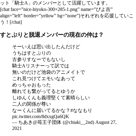
ット「騎士A」のメンバーとして活躍しています。
[chat face=”nice-hiyoko-300×285-1.png” name=”ぴよ吉”
align=”left” border=”yellow” bg=”none”]それぞれを応援していこ
う！[/chat]
すとぷりと脱退メンバーの現在の仲は？
そーいえば思い出したんだけど
うちはすとぷりの
古参りすなーでもないし
騎士Aリスナーって訳では
無いのだけど池袋のアニメイトで
これ見つけてエモいなあって
めっちゃおもった
離れても繋がってるとゆうか
しゆんくんも義理堅くて素晴らしい
二人の関係が尊い
なーくんに届いてるかな？
#ななもり
pic.twitter.com/8dxxgQa6QK
— ちあき@苺王子団体 (@chiaki__2nd)
August 27,
2021