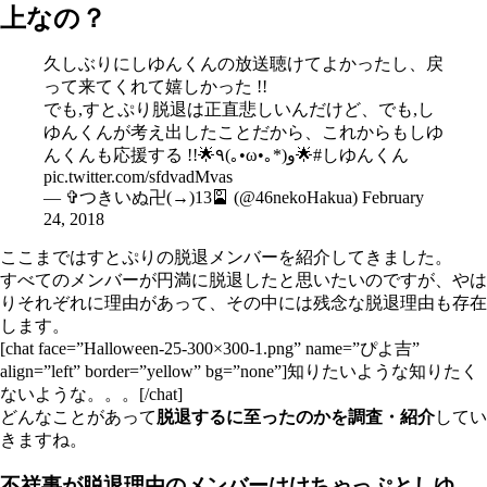
上なの？
久しぶりにしゆんくんの放送聴けてよかったし、戻
って来てくれて嬉しかった !!
でも,すとぷり脱退は正直悲しいんだけど、でも,し
ゆんくんが考え出したことだから、これからもしゆ
んくんも応援する !!🌟٩(｡•ω•｡*)و🌟
#しゆんくん
pic.twitter.com/sfdvadMvas
— ✞つきいぬ卍(→)13🎴 (@46nekoHakua)
February
24, 2018
ここまではすとぷりの脱退メンバーを紹介してきました。
すべてのメンバーが円満に脱退したと思いたいのですが、やは
りそれぞれに理由があって、その中には残念な脱退理由も存在
します。
[chat face=”Halloween-25-300×300-1.png” name=”ぴよ吉”
align=”left” border=”yellow” bg=”none”]知りたいような知りたく
ないような。。。[/chat]
どんなことがあって
脱退するに至ったのかを調査・紹介
してい
きますね。
不祥事が脱退理由のメンバーはけちゃっぷとしゆ