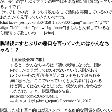
が、長年のすとぷりファンの中では有名な確定事項になってい
るようです。
それでもその後、きっちり改心をして活動を再開しているので
あたたかく見守っていきたいですね。
[chat face=”yeshiyoko-350×350-1-300×300-1.png” name=”ぴよ吉”
align=”left” border=”yellow” bg=”none”]きちんと反省しているな
ら頑張って欲しいね！！[/chat]
脱退後にすとぷりの悪口を言っていたのはかんなち
ゃろ！？
【裏座談会2017⑥】
すると、かんなちゃろは『凄い天狗になった。団体
内でしかコラボしてはいけないという規則があり
(メンバー外の)配信者仲間とコラボをして怒られ不
満に思った。ここでやっていくと人気者にはなれる
けど楽しくはないなと思った。僕が方針に合わなか
っただけ。』と、脱退理由を告白。
pic.twitter.com/c2Ueo4QMFL
— キャスリポ (@cas_report)
December 31, 2017
脱退した後も基本的には現メンバーと友好的な関係を築いてい