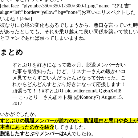
[chat face=”piyotube-350×350-1-300×300-1.png” name=”ぴよ吉”
align=”left” border=”yellow” bg=”none”]お互いにリスペクトした
いよね！[/chat]
彼なりに心境の変化もあるでしょうから、悪口を言っていた時
があったとしても、それを乗り越えて良い関係を築いて欲しい
とファンであれば願ってしまいますね。
まとめ
すとぷりを好きになって数ヶ月、脱退メンバーがい
た事を最近知った。けど、リスナーさんの暖かいコ
メ見てたらすごい人だったんだなって分かった。こ
れからどんどんすとぷり好きになって応援します！
頑張って！！
#すとぷり
pic.twitter.com/UQg6nXvif8
— こっとりーさん@ネト垢 (@Kottoriy7)
August 15,
2017
いかがでしたか。
すとぷりの脱退メンバーが誰なのか、脱退理由と悪口や炎上が
本当にあったのかを紹介
してきました。
脱退したすとぷりメンバーは4人
でしたね。