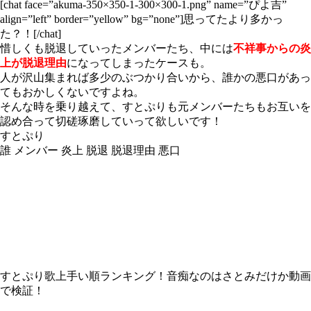
[chat face=”akuma-350×350-1-300×300-1.png” name=”ぴよ吉”
align=”left” border=”yellow” bg=”none”]思ってたより多かっ
た？！[/chat]
惜しくも脱退していったメンバーたち、中には
不祥事からの炎
上が脱退理由
になってしまったケースも。
人が沢山集まれば多少のぶつかり合いから、誰かの悪口があっ
てもおかしくないですよね。
そんな時を乗り越えて、すとぷりも元メンバーたちもお互いを
認め合って切磋琢磨していって欲しいです！
すとぷり
誰
メンバー
炎上
脱退
脱退理由
悪口
すとぷり歌上手い順ランキング！音痴なのはさとみだけか動画
で検証！