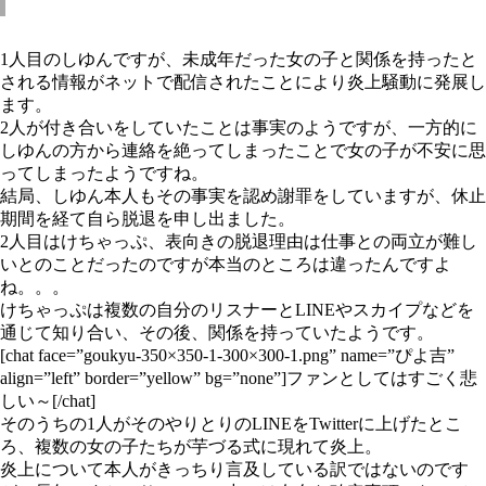
1人目のしゆんですが、未成年だった女の子と関係を持ったと
される情報がネットで配信されたことにより炎上騒動に発展し
ます。
2人が付き合いをしていたことは事実のようですが、一方的に
しゆんの方から連絡を絶ってしまったことで女の子が不安に思
ってしまったようですね。
結局、しゆん本人もその事実を認め謝罪をしていますが、休止
期間を経て自ら脱退を申し出ました。
2人目はけちゃっぷ、表向きの脱退理由は仕事との両立が難し
いとのことだったのですが本当のところは違ったんですよ
ね。。。
けちゃっぷは複数の自分のリスナーとLINEやスカイプなどを
通じて知り合い、その後、関係を持っていたようです。
[chat face=”goukyu-350×350-1-300×300-1.png” name=”ぴよ吉”
align=”left” border=”yellow” bg=”none”]ファンとしてはすごく悲
しい～[/chat]
そのうちの1人がそのやりとりのLINEをTwitterに上げたとこ
ろ、複数の女の子たちが芋づる式に現れて炎上。
炎上について本人がきっちり言及している訳ではないのです