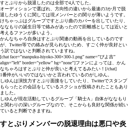
すとぷりから脱退したのは全部で4人でした。
オーディションで選ばれ、方向性の違いから最速の3か月で脱
退したゆうくに関しては現メンバーとの関りが薄いようです。
けちゃっぷはグループですとぷり曲のカバーを出していたり、
ななもりの誕生日等で絡みがあったので距離感としては近いと
考えるファンが多いよう。
かんなちゃろ自身はすとぷり関連の動画を出しているのです
が、Twitter等での絡みが見られないため、すごく仲が良好とい
う訳ではないと判断されていますね。
[chat face=”manpuku-hiyoko-300×300-1.png” name=”ぴよ吉”
align=”left” border=”yellow” bg=”none”]ファンによっては、かん
なちゃろはすとぷりと仲が良いと考えてるみたい！[/chat]
1番仲がいいのではないかと言われているのがしゆん。
しゆんは演技力すとぷり面接をしていたり、Twitterでスタンプ
もらったとの会話をしているスクショが投稿されたこともあり
ました。
しゆんが現在活動しているグループ「騎士A」自体がななもり
と関わりの深いグループなので、そこからも良好な関係が続い
ていると判断できますね。
すとぷりメンバーの脱退理由は悪口や炎