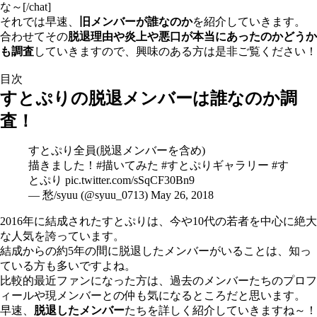
な～[/chat]
それでは早速、
旧メンバーが誰なのか
を紹介していきます。
合わせてその
脱退理由や炎上や悪口が本当にあったのかどうか
も調査
していきますので、興味のある方は是非ご覧ください！
目次
すとぷりの脱退メンバーは誰なのか調
査！
すとぷり全員(脱退メンバーを含め)
描きました！
#描いてみた
#すとぷりギャラリー
#す
とぷり
pic.twitter.com/sSqCF30Bn9
— 愁/syuu (@syuu_0713)
May 26, 2018
2016年に結成されたすとぷりは、今や10代の若者を中心に絶大
な人気を誇っています。
結成からの約5年の間に脱退したメンバーがいることは、知っ
ている方も多いですよね。
比較的最近ファンになった方は、過去のメンバーたちのプロフ
ィールや現メンバーとの仲も気になるところだと思います。
早速、
脱退したメンバー
たちを詳しく紹介していきますね～！