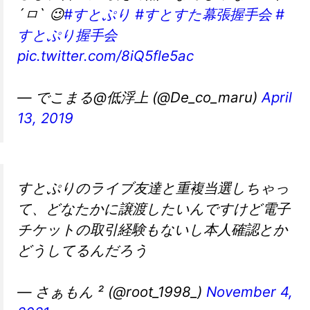
´ㅁ` 😉
#すとぷり
#すとすた幕張握手会
#
すとぷり握手会
pic.twitter.com/8iQ5fle5ac
— でこまる@低浮上 (@De_co_maru)
April
13, 2019
すとぷりのライブ友達と重複当選しちゃっ
て、どなたかに譲渡したいんですけど電子
チケットの取引経験もないし本人確認とか
どうしてるんだろう
— さぁもん ² (@root_1998_)
November 4,