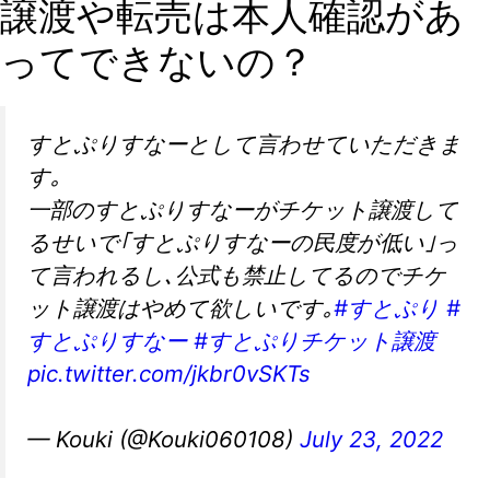
譲渡や転売は本人確認があ
ってできないの？
すとぷりすなーとして言わせていただきま
す｡
一部のすとぷりすなーがチケット譲渡して
るせいで｢すとぷりすなーの民度が低い｣っ
て言われるし､公式も禁止してるのでチケ
ット譲渡はやめて欲しいです｡
#すとぷり
#
すとぷりすなー
#すとぷりチケット譲渡
pic.twitter.com/jkbr0vSKTs
— Kouki (@Kouki060108)
July 23, 2022