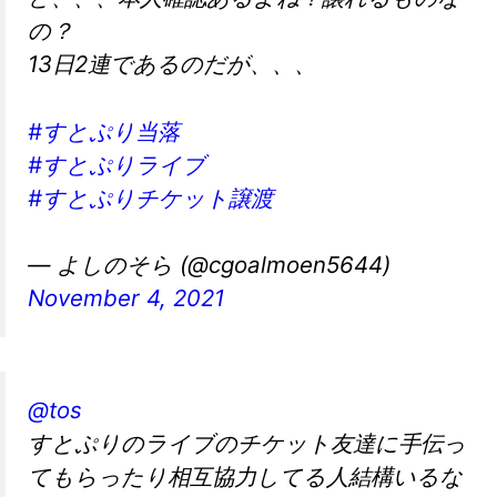
の？
13日2連であるのだが、、、
#すとぷり当落
#すとぷりライブ
#すとぷりチケット譲渡
— よしのそら (@cgoalmoen5644)
November 4, 2021
@tos
すとぷりのライブのチケット友達に手伝っ
てもらったり相互協力してる人結構いるな