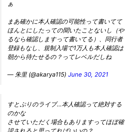
ぁ
まあ確かに本人確認の可能性って書いてて
ほんとにしたっての聞いたことないし（や
るなら確認しますって書いてる）、同行者
登録もなし、規制入場で1万人も本人確認は
朝から待たせるの？ってレベルだしね
— 朱里 (@akarya115)
June 30, 2021
すとぷりのライブ…本人確認って絶対する
のかな
させていただく場合もありますってほぼ確
認されると思ってればいいの？