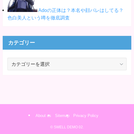
Adoの正体は？本名や顔バレはしてる？
色白美人という噂を徹底調査
カテゴリー
カ
テ
ゴ
リ
ー
About us
Sitemap
Privacy Policy
©
SWELL DEMO 02.