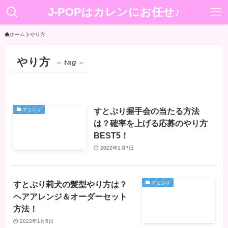
J-POPはカレンにお任せ♪
ホーム
やり方
やり方
– tag –
すとぷり握手会の当たる方法
すとぷり
は？確率を上げる応募のやり方
BEST5！
2022年1月7日
すとぷり莉犬の髪型やり方は？
すとぷり
ヘアアレンジ＆オーダーセット
方法！
2022年1月5日