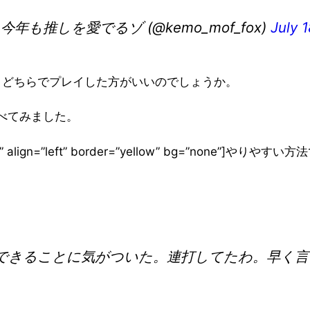
年も推しを愛でるゾ (@kemo_mof_fox)
July 
リ、どちらでプレイした方がいいのでしょうか。
べてみました。
ぴよ吉” align=”left” border=”yellow” bg=”none”]やり
できることに気がついた。連打してたわ。早く