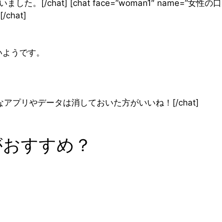
t] [chat face=”woman1″ name=”女性の口
chat]
いようです。
g=”none”]不要なアプリやデータは消しておいた方がいいね！[/chat]
がおすすめ？