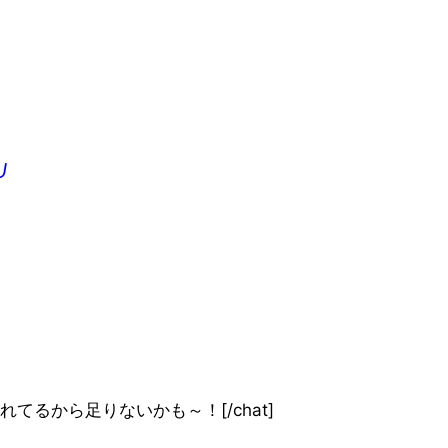
U
他にもアプリ入れてるから足りないかも～！[/chat]