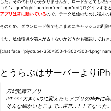
した。その代わりか分かりませんが、ロードがとても遅かったです。そ
コミ” align=”right” border=”red” bg=”red
アプリは常に動いている
ので、データ通信のために端末の
そのため、ダウンロード後でもこまめにキャッシュの削除
また、通信環境や端末が古くないかどうかも確認しておき
[chat face=”piyotube-350×350-1-300×300-1.pn
とうらぶはサーバーよりiP
刀剣乱舞アプリ
iPhone大きいのに変えたらアプリの枠外に
そんな細かいとこまで…運営…！！てなった