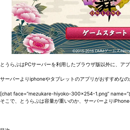
とうらぶはPCサーバーを利用したブラウザ版以外に、ア
サーバーよりiphoneやタブレットのアプリがおすすめな
[chat face=”mezukare-hiyoko-300×254-1.png” na
そこで、とうらぶは容量が重いのか、サーバーよりiPho