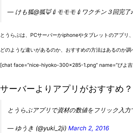
— けも狐@狐🦊💉モモモ💉ワクチン３回完了♪今
とうらぶは、PCサーバーかiphoneやタブレットのアプ
どのような違いがあるのか、おすすめの方法はあるのか調
[chat face=”nice-hiyoko-300×285-1.png” name=”
サーバーよりアプリがおすすめ？
とうらぶアプリで資材の数値をフリック入力
— ゆうき (@yuki_2ji)
March 2, 2016