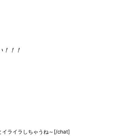
い！！！
”]遅すぎるとイライラしちゃうね～[/chat]