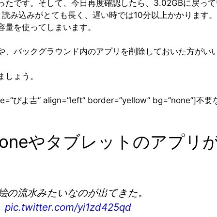
して、今日再度確認したら、3.02GBに戻っていました。[/cha
”]ログインすると読み込みがとても長く、遅い時では10分以上かかります。[/
容量を使ってしまいます。
や、バックグラウンド内のアプリを削除しておいた方がい
ましょう。
g” name=”ぴよ吉” align=”left” border=”yellow” b
honeやタブレットのアプリ
蒔絵の流水みたいなのが出てきた。
。
pic.twitter.com/yi1zd425qd