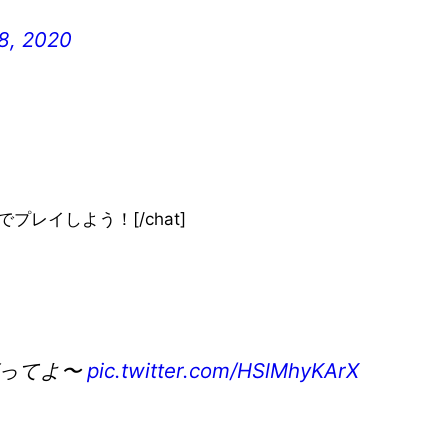
18, 2020
やすい方法でプレイしよう！[/chat]
言ってよ〜
pic.twitter.com/HSlMhyKArX