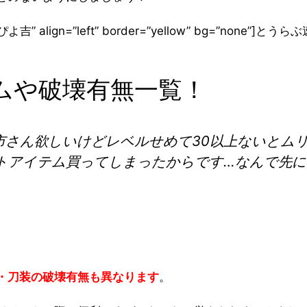
me=”ぴよ吉” align=”left” border=”yellow” bg=”non
ムや破壊有無一覧！
市さん欲しいけどレベルせめて30以上ないとム
アイテム買ってしまったからです…なんで先に確認
・刀装の破壊有無も異なります
。