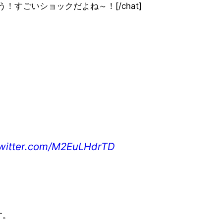
one”]そうそう！すごいショックだよね～！[/chat]
twitter.com/M2EuLHdrTD
す。