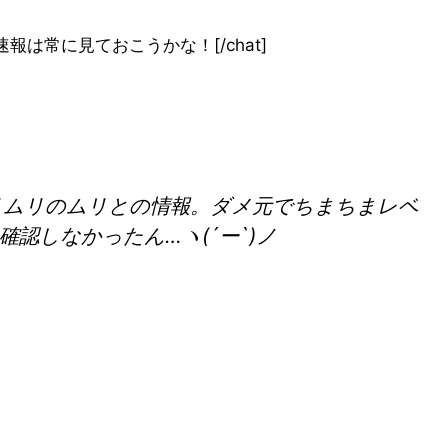
e”]とうらぶ速報は常に見ておこうかな！[/chat]
リムリのムリとの情報。ダメ元でちまちまレベ
しなかったん…ヽ(´ー`)ノ