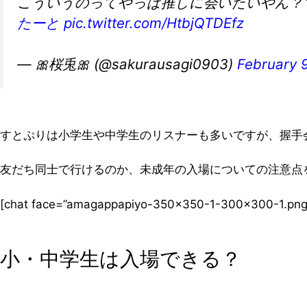
こういうのってやっぱ推しに会いたいやん？
たーと
pic.twitter.com/HtbjQTDEfz
— 🎀桜兎🎀 (@sakurausagi0903)
February 
すとぷりは小学生や中学生のリスナーも多いですが、握手
友だち同士で行けるのか、未成年の入場についての注意点
[chat face=”amagappapiyo-350×350-1-300×300-1
小・中学生は入場できる？