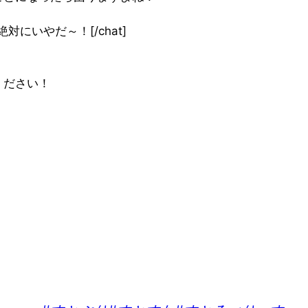
”]それは絶対にいやだ～！[/chat]
ください！