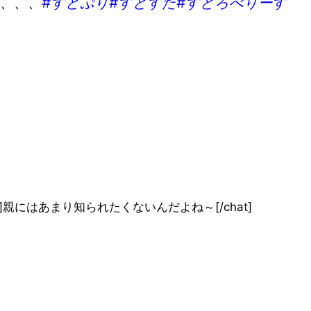
、、、
#すとぷり
#すとすた
#すとろべりーす
” bg=”none”]親にはあまり知られたくないんだよね～[/chat]