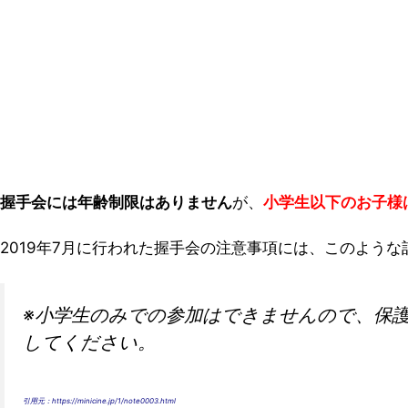
握手会には年齢制限はありません
が、
小学生以下のお子様
2019年7月に行われた握手会の注意事項には、このよう
※小学生のみでの参加はできませんので、保
してください。
引用元：
https://minicine.jp/1/note0003.html