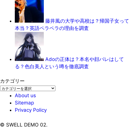
藤井風の大学や高校は？帰国子女って
本当？英語ペラペラの理由を調査
Adoの正体は？本名や顔バレはして
る？色白美人という噂を徹底調査
カテゴリー
カ
テ
About us
ゴ
Sitemap
リ
Privacy Policy
ー
©
SWELL DEMO 02.